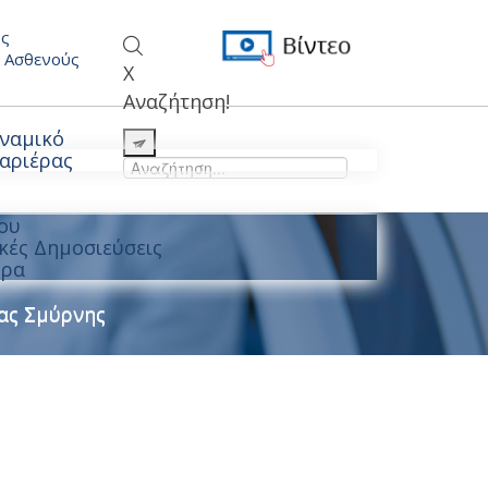
ς
 Ασθενούς
X
Αναζήτηση!
ναμικό
Καριέρας
ου
κές Δημοσιεύσεις
θρα
έας Σμύρνης