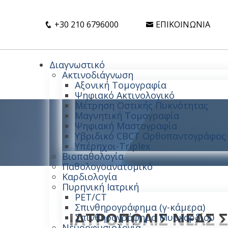
+30 210 6796000
ΕΠΙΚΟΙΝΩΝΊΑ
Διαγνωστικό
Ακτινοδιάγνωση
Αξονική Τομογραφία
Ψηφιακό Ακτινολογικό
Μέτρηση Οστικής Πυκνότητας
Μαγνητική Τομογραφία
Ψηφιακή Μαστογραφία
Υβριδικό CBCT Ορθοπαντογράφος
Υπέρηχοι-Triplex
Βιοπαθολογία
Παθολογοανατομικό
Καρδιολογία
Πυρηνική Ιατρική
PET/CT
Σπινθηρογράφημα (γ-κάμερα)
ΙΑΤΡΟΠΟΛΙΣ ΝΕΑΣ
Σπινθηρογράφημα Μυοκαρδίου
Νευροφυσιολογία