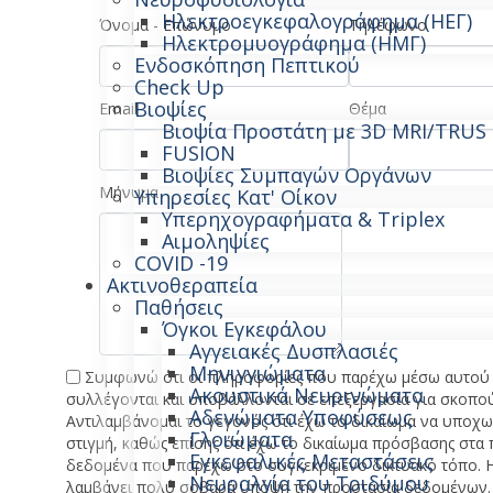
Ηλεκτροεγκεφαλογράφημα (ΗΕΓ)
Όνομα - Επώνυμο
Τηλέφωνο
Ηλεκτρομυογράφημα (ΗΜΓ)
Ενδοσκόπηση Πεπτικού
Check Up
Βιοψίες
Email
Θέμα
Βιοψία Προστάτη με 3D MRI/TRUS
FUSION
Βιοψίες Συμπαγών Οργάνων
Μήνυμα
Υπηρεσίες Κατ' Οίκον
Υπερηχογραφήματα & Triplex
Αιμοληψίες
COVID -19
Ακτινοθεραπεία
Παθήσεις
Όγκοι Εγκεφάλου
Αγγειακές Δυσπλασιές
Μηνιγγιώματα
Συμφωνώ ότι οι πληροφορίες που παρέχω μέσω αυτού 
Ακουστικά Νευρινώματα
συλλέγονται και υποβάλλονται σε επεξεργασία για σκοπού
Αδενώματα Υποφύσεως
Αντιλαμβάνομαι το γεγονός ότι έχω το δικαίωμα να υποχ
Γλοιώματα
στιγμή, καθώς επίσης ότι έχω το δικαίωμα πρόσβασης στα
Εγκεφαλικές Μεταστάσεις
δεδομένα που παρέχω στο συγκεκριμένο δικτυακό τόπο. Η 
Νευραλγία του Τριδύμου
λαμβάνει πολύ σοβαρά υπόψη την προστασία δεδομένων. 