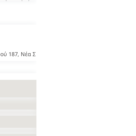
ού 187, Νέα Σµύρνη 171