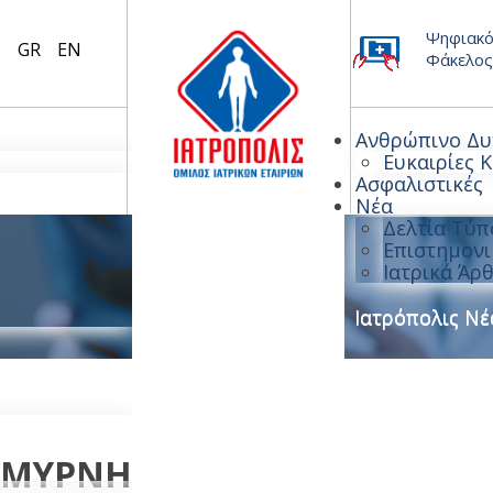
Ψηφιακό
GR
EN
Φάκελος
Ανθρώπινο Δυ
Ευκαιρίες 
Ασφαλιστικές
Νέα
Δελτία Τύπ
Επιστημονι
Ιατρικά Άρ
Επικοινωνία
|
Ιατρόπολις Ν
 ΣΜΥΡΝΗΣ