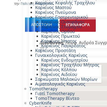
Καρκίνος Κεφαλής Τραχήλου
την
Πολιτική Απορρήτου
.
Καρκίνος Μαστού
Καρκίνος Πνεύμονα
Καρκίνος Γαστρεντερικού
Καρκίνος Οισοφάγου
ΑΠΟΣΤΟΛΉ
ΕΠΑΝΑΦΟΡΆ
Καρκίνος Στομάχου
Καρκίνος Ορθού
Καρκίνος Πρωκτού
Καρκίνος Ήπατος
Διεύθυνση:
Λεωφ. Ανδρέα Συγγρ
Καρκίνος Παγκρέατος
21
Καρκίνος Προστάτη
Γυναικολογικός Καρκίνος
Καρκίνος Ενδομητρίου
Καρκίνος Τραχήλου Μήτρας
Καρκίνος Κόλπου
Καρκίνος Αιδοίου
Σαρκώματα Μαλακών Μορίων
Αιματολογικός Καρκίνος
Tomotherapy
Γιατί Tomotherapy
TomoTherapy Βίντεο
CyberKnife