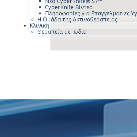
Νέο CyberKnife® S7™
CyberKnife Βίντεο
Πληροφορίες για Επαγγελματίες Υγ
Η Ομάδα της Ακτινοθεραπείας
Κλινική
Θεραπεία με Ιώδιο