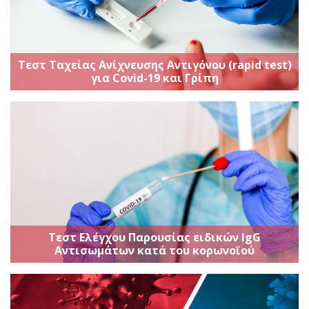
Τεστ Ταχείας Ανίχνευσης Αντιγόνου (rapid test)
για Covid-19 και Γρίπη
Τεστ Ελέγχου Παρουσίας ειδικών IgG
Aντισωμάτων κατά του κορωνοϊού