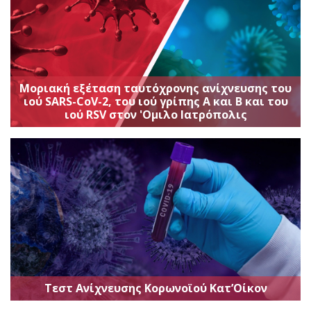
Μοριακή εξέταση ταυτόχρονης ανίχνευσης του
ιού SARS-CoV-2, του ιού γρίπης Α και Β και του
ιού RSV στον 'Ομιλο Ιατρόπολις
Τεστ Ανίχνευσης Κορωνοϊού Κατ’Οίκον