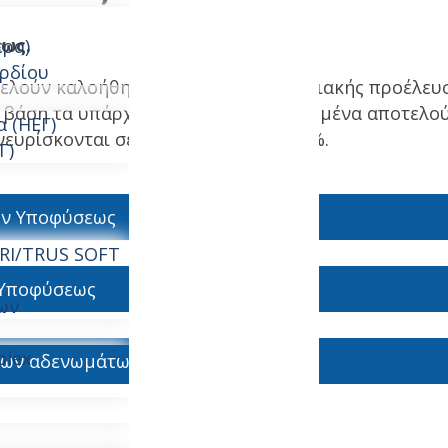
εως.
ερα)
ρδίου
ελούν καλοήθη νεοπλάσματα επιθηλιακής προέλευσ
 βάση τα υπάρχοντα στατιστικά δεδομένα αποτελο
 (ΗΕΓ)
ευρίσκονται σε ποσοστό έως και 15%.
Γ)
ων Υποφύσεως
MRI/TRUS SOFT
 Υποφύσεως
ων
plex
 των αδενωμάτων υποφύσεως