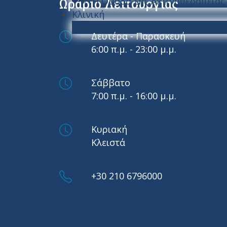
Η Ομάδα της Ακτινοθεραπείας
Ωράριο Λειτουργίας
Κλινική
Θεραπεία με Ιώδιο
Δευτέρα - Παρασκευή
6:00 π.μ. - 23:00 μ.μ.
Σάββατο
7:00 π.μ. - 16:00 μ.μ.
Κυριακή
Κλειστά
+30 210 6796000