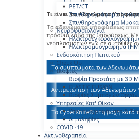
PET/CT
Τι είναι τα Αδενώματα Υποφύσ
Σπινθηρογράφημα (γ-κάμ
Σπινθηρογράφημα Μυοκα
Τα
αδενώματα υποφύσεως
αποτ
Νευροφυσιολογία
πρόσθιο λοβό της υποφύσεως. Με
Ηλεκτροεγκεφαλογράφημα
νεοπλασμάτων ενώ σε αυτοψίες αν
Ηλεκτρομυογράφημα (ΗΜ
Ενδοσκόπηση Πεπτικού
Check Up
Τα συμπτώματα των Αδενωμάτ
Βιοψίες
Βιοψία Προστάτη με 3D 
ELASTIC FUSION
Αντιμετώπιση των Αδενωμάτων
Βιοψίες Συμπαγών Οργάν
Υπηρεσίες Κατ' Οίκον
Υπερηχογραφήματα & Tri
Το CyberKnife® στη μάχη κατά
Αιμοληψίες
COVID -19
Ακτινοθεραπεία