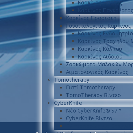
Καρκίνος Ήπατος
Καρκίνος Παγκρέατο
Καρκίνος Προστάτη
Γυναικολογικός Καρκίνος
Καρκίνος Ενδομητρί
Καρκίνος Τραχήλου 
Καρκίνος Κόλπου
Καρκίνος Αιδοίου
Σαρκώματα Μαλακών Μο
Αιματολογικός Καρκίνος
Tomotherapy
Γιατί Tomotherapy
TomoTherapy Βίντεο
CyberKnife
Νέο CyberKnife® S7™
CyberKnife Βίντεο
Πληροφορίες για Επαγγελμ