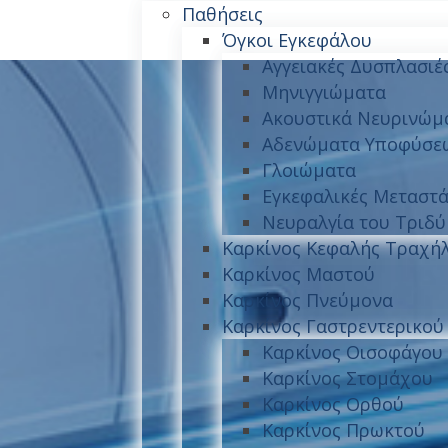
Παθήσεις
Όγκοι Εγκεφάλου
Αγγειακές Δυσπλασιέ
Μηνιγγιώματα
Ακουστικά Νευρινώμ
Αδενώματα Υποφύσε
Γλοιώματα
Εγκεφαλικές Μεταστά
Νευραλγία του Τριδ
Καρκίνος Κεφαλής Τραχή
Καρκίνος Μαστού
Καρκίνος Πνεύμονα
Καρκίνος Γαστρεντερικού
Καρκίνος Οισοφάγου
Καρκίνος Στομάχου
Καρκίνος Ορθού
Καρκίνος Πρωκτού