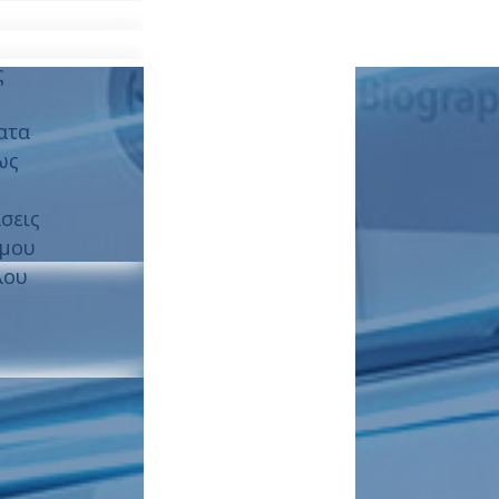
ς
ατα
ως
σεις
ύμου
λου