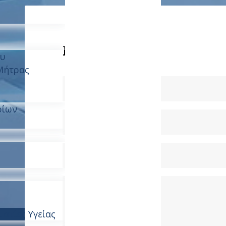
ς
Επικοινωνία
ου
Μήτρας
ρίων
ατίες Υγείας