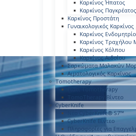
Καρκίνος Ήπατος
Καρκίνος Παγκρέατο
Καρκίνος Προστάτη
Γυναικολογικός Καρκίνος
Καρκίνος Ενδομητρί
Καρκίνος Τραχήλου 
Καρκίνος Κόλπου
Καρκίνος Αιδοίου
Σαρκώματα Μαλακών Μο
Αιματολογικός Καρκίνος
Tomotherapy
Γιατί Tomotherapy
TomoTherapy Βίντεο
CyberKnife
Νέο CyberKnife® S7™
CyberKnife Βίντεο
Πληροφορίες για Επαγγελμ