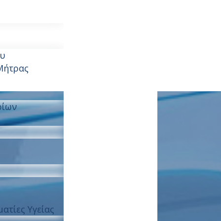
ς
ου
Μήτρας
ρίων
ατίες Υγείας