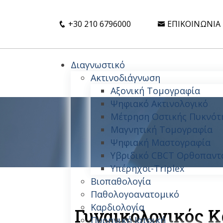
+30 210 6796000
ΕΠΙΚΟΙΝΩΝΊΑ
Διαγνωστικό
Ακτινοδιάγνωση
Αξονική Τομογραφία
Ψηφιακό Ακτινολογικό
Μέτρηση Οστικής Πυκνότ
Μαγνητική Τομογραφία
Ψηφιακή Μαστογραφία
Υβριδικό CBCT Ορθοπαντ
Υπέρηχοι-Triplex
Βιοπαθολογία
Παθολογοανατομικό
Καρδιολογία
Γυναικολογικός Κ
Πυρηνική Ιατρική