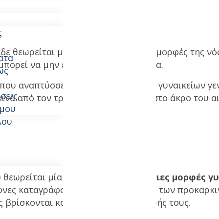
ς
 δε θεωρείται μία από τις πιο συχνές μορφές της ν
ατα
μπορεί να μην εμφανίσει συμπτώματα.
ως
 που αναπτύσσεται στην περιοχή των γυναικείων γε
σεις
ινά από τον τράχηλο και καταλήγει στο άκρο του αι
ύμου
λου
υ
θεωρείται μία από τις σχετικά
σπάνιες μορφές γ
ήμονες καταγράφουν σημαντική αύξηση των προκαρκι
ες βρίσκονται κοντά στα 40 έτη της ζωής τους.