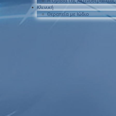
Η Ομάδα της Ακτινοθεραπείας
Κλινική
Θεραπεία με Ιώδιο